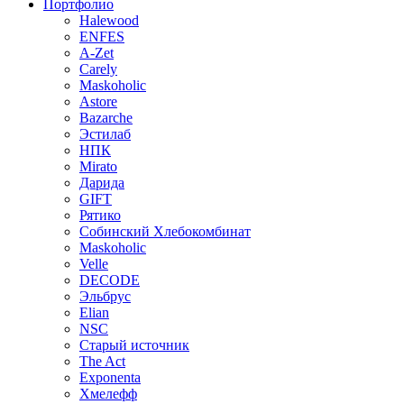
Портфолио
Halewood
ENFES
A-Zet
Carely
Maskoholic
Astore
Bazarche
Эстилаб
НПК
Mirato
Дарида
GIFT
Рятико
Собинский Хлебокомбинат
Maskoholic
Velle
DECODE
Эльбрус
Elian
NSC
Старый источник
The Act
Exponenta
Хмелефф