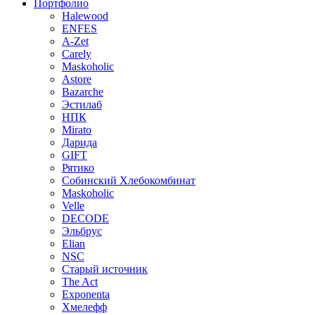
Портфолио
Halewood
ENFES
A-Zet
Carely
Maskoholic
Astore
Bazarche
Эстилаб
НПК
Mirato
Дарида
GIFT
Рятико
Собинский Хлебокомбинат
Maskoholic
Velle
DECODE
Эльбрус
Elian
NSC
Старый источник
The Act
Exponenta
Хмелефф