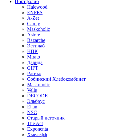
Портфолио
Halewood
ENFES
A-Zet
Carely
Maskoholic
Astore
Bazarche
Эстилаб
НПК
Mirato
Дарида
GIFT
Рятико
Собинский Хлебокомбинат
Maskoholic
Velle
DECODE
Эльбрус
Elian
NSC
Старый источник
The Act
Exponenta
Хмелефф