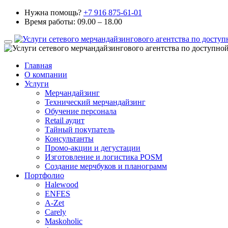
Нужна помощь?
+7 916 875-61-01
Время работы: 09.00 – 18.00
Главная
О компании
Услуги
Мерчандайзинг
Технический мерчандайзинг
Обучение персонала
Retail аудит
Тайный покупатель
Консультанты
Промо-акции и дегустации
Изготовление и логистика POSM
Создание мерчбуков и планограмм
Портфолио
Halewood
ENFES
A-Zet
Carely
Maskoholic