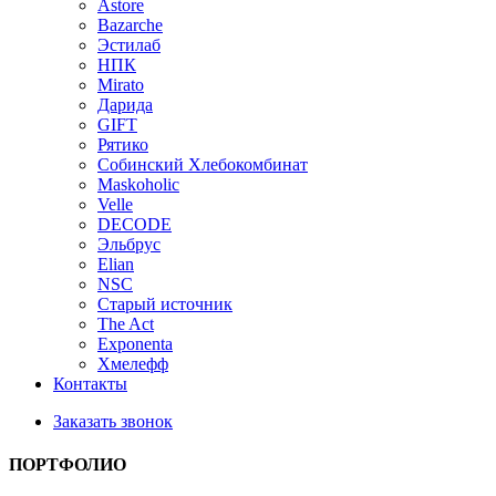
Astore
Bazarche
Эстилаб
НПК
Mirato
Дарида
GIFT
Рятико
Собинский Хлебокомбинат
Maskoholic
Velle
DECODE
Эльбрус
Elian
NSC
Старый источник
The Act
Exponenta
Хмелефф
Контакты
Заказать звонок
ПОРТФОЛИО